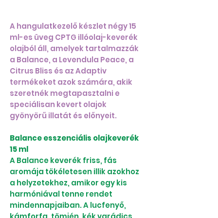
A hangulatkezelő készlet négy 15
ml-es üveg CPTG illóolaj-keverék
olajból áll, amelyek tartalmazzák
a Balance, a Levendula Peace, a
Citrus Bliss és az Adaptiv
termékeket azok számára, akik
szeretnék megtapasztalni e
speciálisan kevert olajok
gyönyörű illatát és előnyeit.
Balance esszenciális olajkeverék
15 ml
A Balance keverék friss, fás
aromája tökéletesen illik azokhoz
a helyzetekhez, amikor egy kis
harmóniával tenne rendet
mindennapjaiban. A lucfenyő,
kámforfa, tömjén, kék varádics