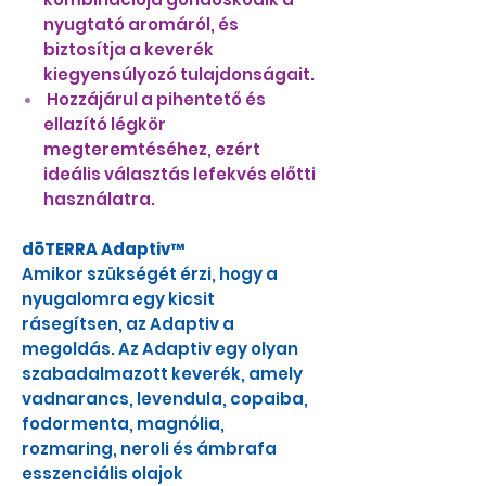
nyugtató aromáról, és
biztosítja a keverék
kiegyensúlyozó tulajdonságait.
Hozzájárul a pihentető és
ellazító légkör
megteremtéséhez, ezért
ideális választás lefekvés előtti
használatra.
dōTERRA Adaptiv™
Amikor szükségét érzi, hogy a
nyugalomra egy kicsit
rásegítsen, az Adaptiv a
megoldás. Az Adaptiv egy olyan
szabadalmazott keverék, amely
vadnarancs, levendula, copaiba,
fodormenta, magnólia,
rozmaring, neroli és ámbrafa
esszenciális olajok