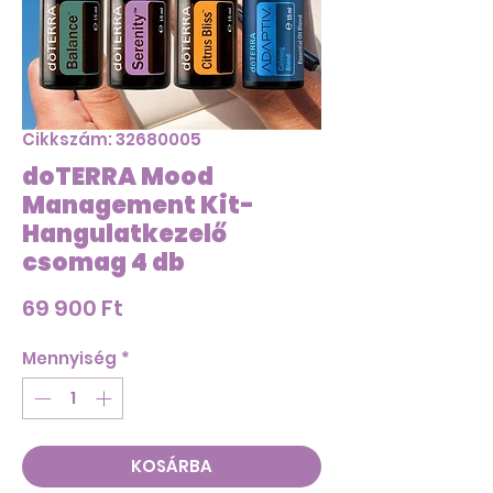
Cikkszám: 32680005
doTERRA Mood
Management Kit-
Hangulatkezelő
csomag 4 db
Ár
69 900 Ft
Mennyiség
*
KOSÁRBA