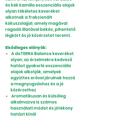
és kék kamilla esszenciális olajok
olyan tökéletes keveréket
alkotnak a frakcionált
kókuszolajjal, amely magával
ragadó illatával békés, pihentető
légkört és jó közérzetet teremt.
Elsődleges előnyök:
A doTERRA Balance keveréket
olyan, az érzelmekre kedvező
hatást gyakorló esszenciális
olajok alkotják, amelyek
együttes erővel járulnak hozzá
a megnyugváshoz és a jó
közérzethez
Aromatikusan és külsőleg
alkalmazva is számos
használati módot és jótékony
hatást kínál