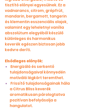
tisztító előnyei egyesülnek. Ez a
vadnarancs, citrom, grépfrút,
mandarin, bergamott, tangerin
és klementin esszenciális olajok,
valamint egy leheletnyi vanília
abszolútum elegyéből készülő
különleges és harmonikus
keverék egészen biztosan jobb
kedvre deríti.
Elsődleges előnyök:
Energizáló és serkentő
tulajdonságaival könnyedén
motiváló légkört teremthet.
Frissítő tulajdonságainak hála
a Citrus Bliss keverék
aromatikusan párologtatva
pozitívan befolyásolja a
hangulatot.