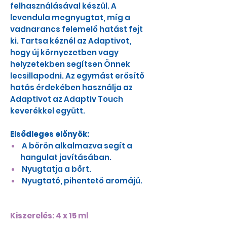
felhasználásával készül. A
levendula megnyugtat, míg a
vadnarancs felemelő hatást fejt
ki. Tartsa kéznél az Adaptivot,
hogy új környezetben vagy
helyzetekben segítsen Önnek
lecsillapodni. Az egymást erősítő
hatás érdekében használja az
Adaptivot az Adaptiv Touch
keverékkel együtt.
Elsődleges előnyök:
A bőrön alkalmazva segít a
hangulat javításában.
Nyugtatja a bőrt.
Nyugtató, pihentető aromájú.
Kiszerelés: 4 x 15 ml