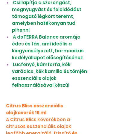
Csillapítja a szorongást,
megnyugvást és feloldódást
támogató légkört teremt,
amelyben hatékonyan tud
pihenni
A doTERRA Balance aromája
édes és fás, ami ideális a
kiegyensúlyozott, harmonikus
kedélyállapot elősegítéséhez
Lucfenyő, kámforfa, kék
varádics, kék kamilla és tömjén
esszenciális olajok
felhasználásával készül
Citrus Bliss esszenciális
olajkeverék 15 ml
A Citrus Bliss keverékben a
citrusos esszenciális olajok
legfőbb energizáló, frissítő és