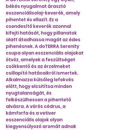
békés nyugalmat árasztó
esszenciálisolaj-keverék, amely
pihentet és ellazít. Ez a
csendesítő keverék azonnal
kifejti hatását, hogy pillanatok
alatt átadhassa magát az édes
pihenésnek. A doTERRA Serenity
csupa olyan esszenciális olajokat
ötvöz, amelyek a feszültséget
csökkentő és az érzelmeket
csillapító hatásaikról ismertek.
Alkalmazza külsőleg lefekvés
előtt, hogy elcsitítsa minden
nyugtalanságát, és
felkészülhessen a pihentető
alvásra. A vörös cédrus, a
kámforfa és a vetiver
esszenciális olajok olyan
kiegyensúlyozó aromát adnak