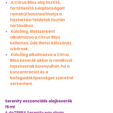
A Citrus Bliss olaj tisztító,
fertőtlenítő tulajdonságait
remekül hasznosíthatja a
háztartási felületek tisztán
tartásához.
Külsőleg, illatszerként
alkalmazva a Citrus Bliss
kellemes, üde illatot kölcsönöz
a bőrnek.
Külsőleg alkalmazva a Citrus
Bliss keverék akkor is rendkívül
hasznosnak bizonyulhat, ha a
koncentrációt és a
befogadóképességet szeretné
serkenteni.
Serenity esszenciális olajkeverék
15 ml
A doTERRA Serenity egy olyan,