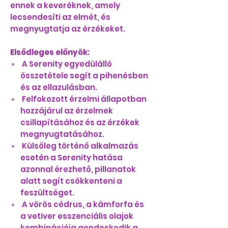
ennek a keveréknek, amely
lecsendesíti az elmét, és
megnyugtatja az érzékeket.
Elsődleges előnyök:
A Serenity egyedülálló
összetétele segít a pihenésben
és az ellazulásban.
Felfokozott érzelmi állapotban
hozzájárul az érzelmek
csillapításához és az érzékek
megnyugtatásához.
Külsőleg történő alkalmazás
esetén a Serenity hatása
azonnal érezhető, pillanatok
alatt segít csökkenteni a
feszültséget.
A vörös cédrus, a kámforfa és
a vetiver esszenciális olajok
kombinációja gondoskodik a