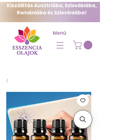
Kiszállítás Ausztriába, Szlovákiába,
Romániába és Szlovéniába!
Menü