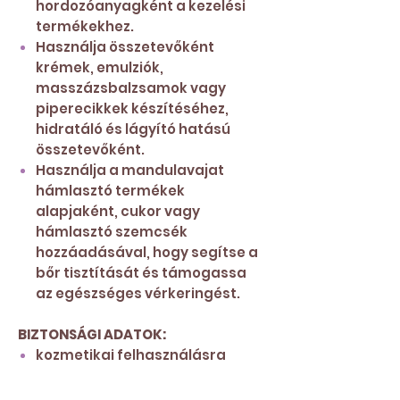
hordozóanyagként a kezelési
termékekhez.
Használja összetevőként
krémek, emulziók,
masszázsbalzsamok vagy
piperecikkek készítéséhez,
hidratáló és lágyító hatású
összetevőként.
Használja a mandulavajat
hámlasztó termékek
alapjaként, cukor vagy
hámlasztó szemcsék
hozzáadásával, hogy segítse a
bőr tisztítását és támogassa
az egészséges vérkeringést.
BIZTONSÁGI ADATOK:
kozmetikai felhasználásra