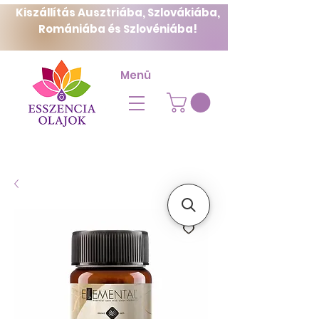
Kiszállítás Ausztriába, Szlovákiába,
Romániába és Szlovéniába!
Menü