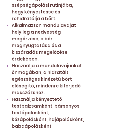
szépségápolási rutinjába,
hogy kényeztesse és
rehidratálja a bőrt.
Alkalmazzon mandulavajat
helyileg a nedvesség
megőrzése, a bőr
megnyugtatása és a
kiszáradás megelőzése
érdekében.
Használja a mandulavajunkat
önmagában, a hidratált,
egészséges kinézetű bőrt
elősegítő, mindenre kiterjedő
masszázshoz.
Használja kényeztető
testbalzsamként, bársonyos
testápolásként,
kézápolásként, hajápolásként,
babaápolásként,