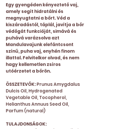
Egy gyengéden kényeztető vaj,
amely segít hidratálni és
megnyugtatni a bőrt. Véd a
kiszáradástól, táplál, javítja a bőr
védőgát funkcióját, simává és
puhává varázsolva azt
Mandulavajunk elefántcsont
színű, puha vaj, enyhén finom
illattal. Felvitelkor olvad, és nem
hagy kellemetlen zsíros
utóérzetet a bőrön.
ÖSSZETEVŐK:
Prunus Amygdalus
Dulcis Oil, Hydrogenated
Vegetable Oil, Tocopherol,
Helianthus Annuus Seed Oil,
Parfum (natural)
TULAJDONSÁGOK: