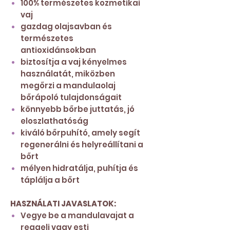
100% természetes kozmetikai
vaj
gazdag olajsavban és
természetes
antioxidánsokban
biztosítja a vaj kényelmes
használatát, miközben
megőrzi a mandulaolaj
bőrápoló tulajdonságait
könnyebb bőrbe juttatás, jó
eloszlathatóság
kiváló bőrpuhító, amely segít
regenerálni és helyreállítani a
bőrt
mélyen hidratálja, puhítja és
táplálja a bőrt
HASZNÁLATI JAVASLATOK:
Vegye be a mandulavajat a
reggeli vagy esti