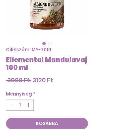
Cikkszám: MY-7010
Ellemental Mandulavaj
100 ml
Szokásos
Akciós
 3900 Ft 
3120 Ft
ár
ár
Mennyiség
*
KOSÁRBA