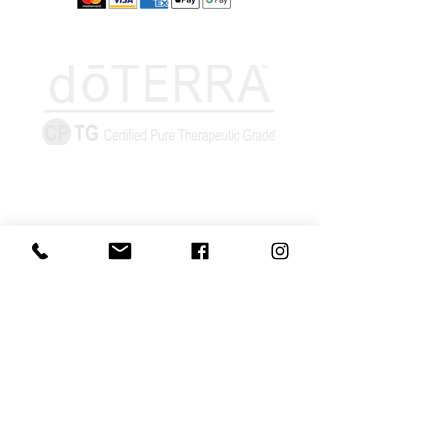
Információk
Elállás űrlap
Szállítás és
átvétel
Elállás-visszaküldés
Adatvédelmi
nyilatkozat
Általános szerződési