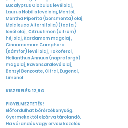
Eucalyptus Globulus levélolaj,
Laurus Nobilis levélolaj, Mentol,
Mentha Piperita (borsmenta) olaj,
Melaleuca Alternifolia) (teafa )
levél olaj , Citrus limon (citrom)
héj olaj, Kardamom magolaj ,
Cinnamomum Camphora
(Kámfor) levél olaj, Tokoferol,
Helianthus Annuus (napraforgó)
magolaj, Ravensaralevélolaj,
Benzyl Benzoate, Citral, Eugenol,
Limonol
KISZERELÉS: 12,5 G
FIGYELMEZTETÉS!
Előfordulhat bőrérzékenység.
Gyermekektől elzárva tárolandó.
Ha várandós vagy orvosi kezelés