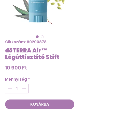
Cikkszám: 60200878
dōTERRA Air™
Légúttisztító Stift
Ár
10 900 Ft
Mennyiség
*
KOSÁRBA