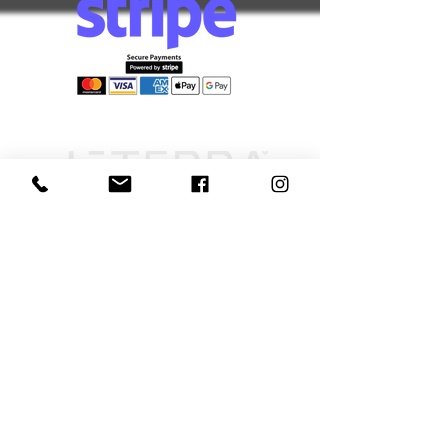
Információk
Elállás űrlap
Szállítás és
átvétel
Elállás-visszaküldés