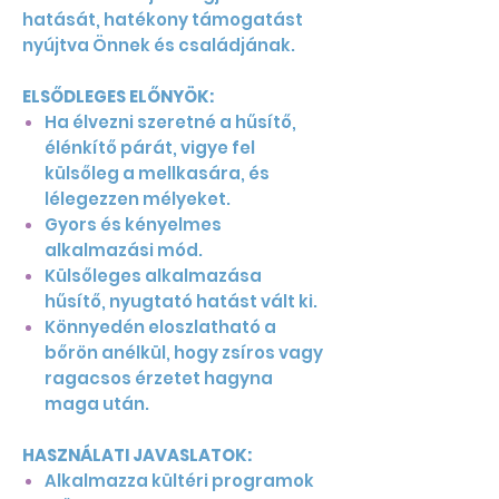
hatását, hatékony támogatást
nyújtva Önnek és családjának.
ELSŐDLEGES ELŐNYÖK:
Ha élvezni szeretné a hűsítő,
élénkítő párát, vigye fel
külsőleg a mellkasára, és
lélegezzen mélyeket.
Gyors és kényelmes
alkalmazási mód.
Külsőleges alkalmazása
hűsítő, nyugtató hatást vált ki.
Könnyedén eloszlatható a
bőrön anélkül, hogy zsíros vagy
ragacsos érzetet hagyna
maga után.
HASZNÁLATI JAVASLATOK:
Alkalmazza kültéri programok