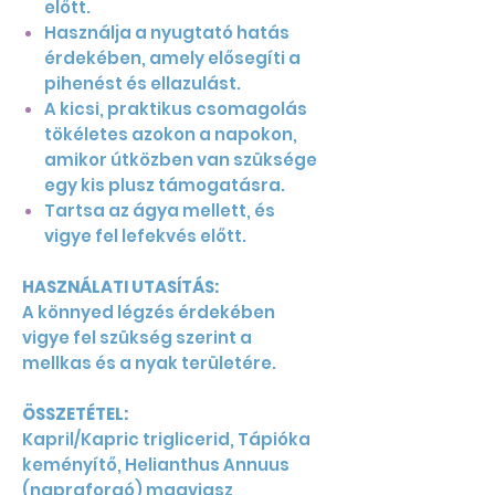
előtt.
Használja a nyugtató hatás
érdekében, amely elősegíti a
pihenést és ellazulást.
A kicsi, praktikus csomagolás
tökéletes azokon a napokon,
amikor útközben van szüksége
egy kis plusz támogatásra.
Tartsa az ágya mellett, és
vigye fel lefekvés előtt.
HASZNÁLATI UTASÍTÁS:
A könnyed légzés érdekében
vigye fel szükség szerint a
mellkas és a nyak területére.
ÖSSZETÉTEL:
Kapril/Kapric triglicerid, Tápióka
keményítő, Helianthus Annuus
(napraforgó) magviasz,