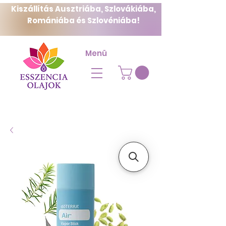
Kiszállítás Ausztriába, Szlovákiába,
Romániába és Szlovéniába!
Menü