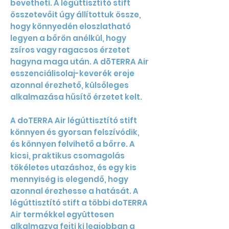
bevetheti. A légúttisztító stift
összetevőit úgy állítottuk össze,
hogy könnyedén eloszlatható
legyen a bőrön anélkül, hogy
zsíros vagy ragacsos érzetet
hagyna maga után. A dōTERRA Air
esszenciálisolaj-keverék ereje
azonnal érezhető, külsőleges
alkalmazása hűsítő érzetet kelt.
A doTERRA Air légúttisztító stift
könnyen és gyorsan felszívódik,
és könnyen felvihető a bőrre. A
kicsi, praktikus csomagolás
tökéletes utazáshoz, és egy kis
mennyiség is elegendő, hogy
azonnal érezhesse a hatását. A
légúttisztító stift a többi doTERRA
Air termékkel együttesen
alkalmazva fejti ki legjobban a