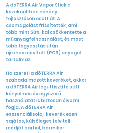
A doTERRA Air Vapor Stick a
közelmúltban néhány
fejlesztésen esett át. A
csomagolást frissítették, ami
több mint 50%-kal csökkentette a
műanyagfelhasználást, és most
több fogyasztás után
újrahasznosított (PCR) anyagot
tartalmaz.
Ha szereti a dōTERRA Air
szabadalmazott keveréket, akkor
a dōTERRA Air légúttisztító stift
kényelmes és egyszerű
használatát is biztosan élvezni
fogja. A dōTERRA Air
esszenciálisolaj-keverék ezen
sajátos, külsőleges felviteli
módját bárhol, bármikor